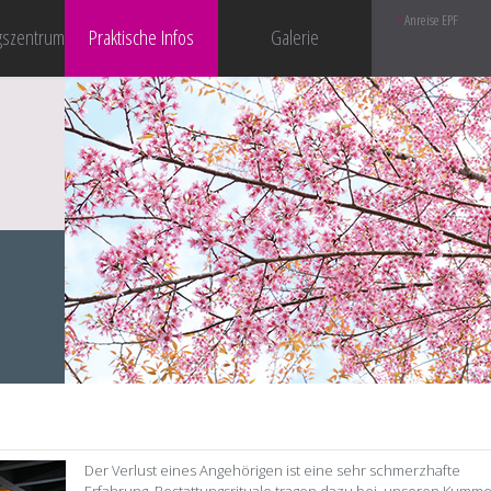
Anreise EPF
gszentrum
Praktische Infos
Galerie
Der Verlust eines Angehörigen ist eine sehr schmerzhafte