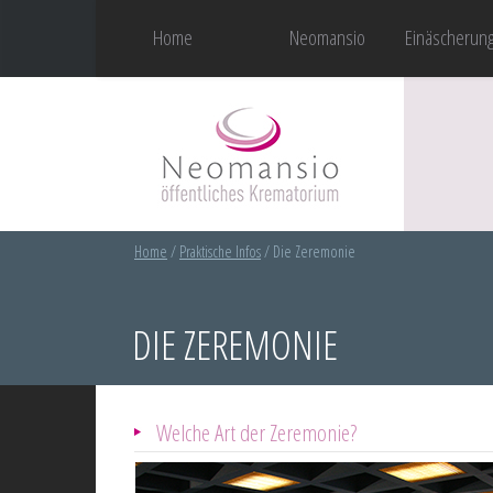
Home
Neomansio
Einäscherun
Home
/
Praktische Infos
/
Die Zeremonie
DIE ZEREMONIE
Welche Art der Zeremonie?