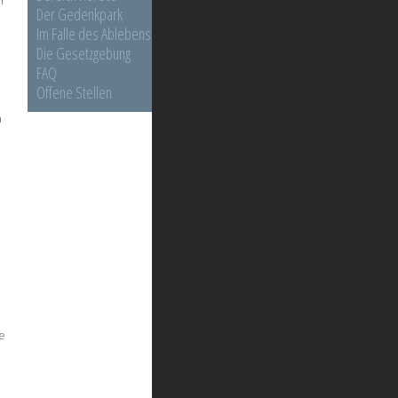
r
Der Gedenkpark
Im Falle des Ablebens
Die Gesetzgebung
FAQ
Offene Stellen
h
n
e
e