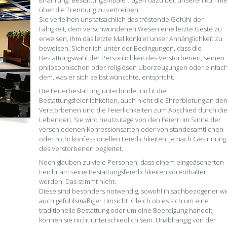
Erfahrung. Bestattungsrituale tragen dazu bei, unseren Kumme
über die Trennung zu vertreiben.
Sie verleihen uns tatsächlich das tröstende Gefühl der
Fähigkeit, dem verschwundenen Wesen eine letzte Geste zu
erweisen, ihm das letzte Mal konkret unser Anhänglichkeit zu
beweisen, Sicherlich unter der Bedingungen, dass die
Bestattungswahl der Persönlichkeit des Verstorbenen, seinen
philosophischen oder religiösen Überzeugungen oder einfac
dem, was er sich selbst wünschte, entspricht.
Die Feuerbestattung unterbindet nicht die
Bestattungsfeierlichkeiten, auch nicht die Ehrerbietung an de
Verstorbenen und die Feierlichkeiten zum Abschied durch di
Lebenden. Sie wird heutzutage von den Feiern im Sinne der
verschiedenen Konfessionsarten oder von standesamtlichen
oder nicht konfessionellen Feierlichkeiten, je nach Gesinnung
des Verstorbenen begleitet.
Noch glauben zu viele Personen, dass einem eingeäscherten
Leichnam seine Bestattungsfeierlichkeiten vorenthalten
werden. Das stimmt nicht.
Diese sind besonders notwendig, sowohl in sachbezogener wi
auch gefühlsmäßiger Hinsicht. Gleich ob es sich um eine
traditionelle Bestattung oder um eine Beerdigung handelt,
können sie nicht unterschiedlich sein. Unabhängig von der