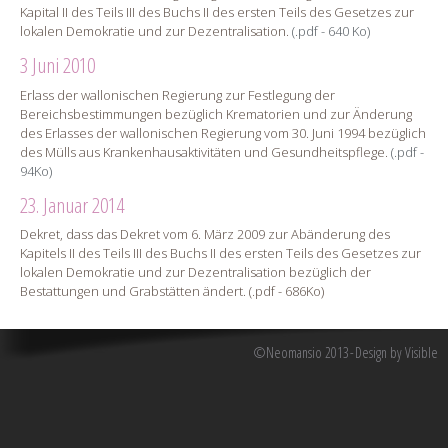
Kapital II des Teils III des Buchs II des ersten Teils des Gesetzes zur
lokalen Demokratie und zur Dezentralisation.
(.pdf - 640 Ko)
3 Juni 2010
Erlass der wallonischen Regierung zur Festlegung der
Bereichsbestimmungen bezüglich Krematorien und zur Änderung
des Erlasses der wallonischen Regierung vom 30. Juni 1994 bezüglich
des Mülls aus Krankenhausaktivitäten und Gesundheitspflege.
(.pdf -
94Ko)
23. Januar 2014
Dekret, dass das Dekret vom 6. März 2009 zur Abänderung des
Kapitels II des Teils III des Buchs II des ersten Teils des Gesetzes zur
lokalen Demokratie und zur Dezentralisation bezüglich der
Bestattungen und Grabstätten ändert. (.pdf - 686Ko)
©Neomansio 2013
Design by Visible