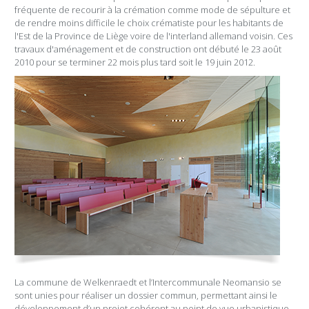
fréquente de recourir à la crémation comme mode de sépulture et
de rendre moins difficile le choix crématiste pour les habitants de
l'Est de la Province de Liège voire de l'interland allemand voisin. Ces
travaux d'aménagement et de construction ont débuté le 23 août
2010 pour se terminer 22 mois plus tard soit le 19 juin 2012.
La commune de Welkenraedt et l’Intercommunale Neomansio se
sont unies pour réaliser un dossier commun, permettant ainsi le
développement d’un projet cohérent au point de vue urbanistique,