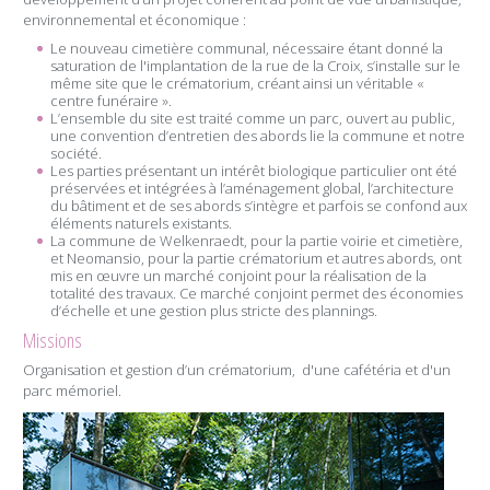
environnemental et économique :
Le nouveau cimetière communal, nécessaire étant donné la
saturation de l'implantation de la rue de la Croix, s’installe sur le
même site que le crématorium, créant ainsi un véritable «
centre funéraire
»
.
L’ensemble du site est traité comme un parc, ouvert au public,
une convention d’entretien des abords lie la commune et notre
société.
Les parties présentant un intérêt biologique particulier ont été
préservées et intégrées à l’aménagement global, l’architecture
du bâtiment et de ses abords s’intègre et parfois se confond aux
éléments naturels existants.
La commune de Welkenraedt, pour la partie voirie et cimetière,
et Neomansio, pour la partie crématorium et autres abords, ont
mis en œuvre un marché conjoint pour la réalisation de la
totalité des travaux. Ce marché conjoint permet des économies
d’échelle et une gestion plus stricte des plannings.
Missions
Organisation et gestion d’un crématorium, d'une cafétéria et d'un
parc mémoriel.