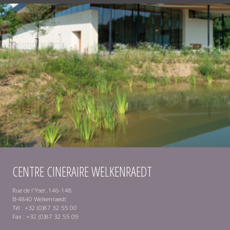
CENTRE CINERAIRE WELKENRAEDT
Rue de l'Yser, 146-148
B-4840 Welkenraedt
Tél : +32 (0)87 32 55 00
Fax : +32 (0)87 32 55 09