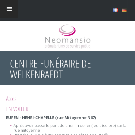
CENTRE FUNÉRAIRE DE
WELKENRAEDT
Accès
EN VOITURE
EUPEN - HENRI-CHAPELLE (rue Mitoyenne N67)
Après avoir passé le pont de chemin de fer (feu tricolore) sur la
rue mitoyenne
e