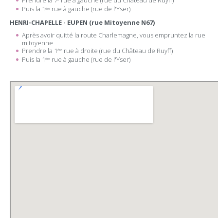
Prendre la 7
rue à gauche (rue du Château de Ruyff)
Puis la 1
rue à gauche (rue de l'Yser)
ère
HENRI-CHAPELLE - EUPEN (rue Mitoyenne N67)
Après avoir quitté la route Charlemagne, vous empruntez la rue
mitoyenne
Prendre la 1
rue à droite (rue du Château de Ruyff)
ère
Puis la 1
rue à gauche (rue de l'Yser)
ère