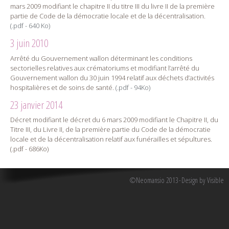
mars 2009 modifiant le chapitre II du titre III du livre II de la première
partie de Code de la démocratie locale et de la décentralisation.
(.pdf - 640 Ko)
3 juin 2010
Arrêté du Gouvernement wallon déterminant les conditions
sectorielles relatives aux crématoriums et modifiant l’arrêté du
Gouvernement wallon du 30 juin 1994 relatif aux déchets d’activités
hospitalières et de soins de santé.
(.pdf - 94Ko)
23 janvier 2014
Décret modifiant le décret du 6 mars 2009 modifiant le Chapitre II, du
Titre III, du Livre II, de la première partie du Code de la démocratie
locale et de la décentralisation relatif aux funérailles et sépultures.
(.pdf - 686Ko)
©Neomansio 2013
Design by Visible