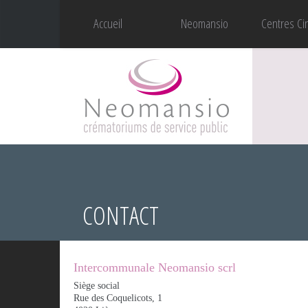
Accueil
Neomansio
Centres Ci
CONTACT
Intercommunale Neomansio scrl
Siège social
Rue des Coquelicots, 1